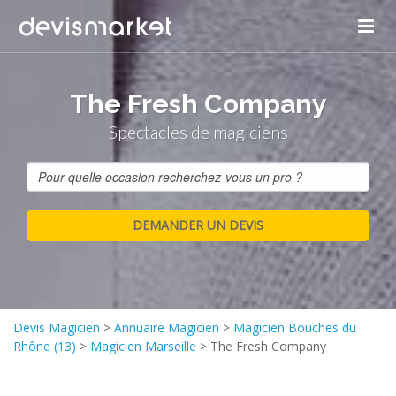
Panneau de gestion des cookies
The Fresh Company
Spectacles de magiciens
Devis Magicien
>
Annuaire Magicien
>
Magicien Bouches du
Rhône (13)
>
Magicien Marseille
>
The Fresh Company