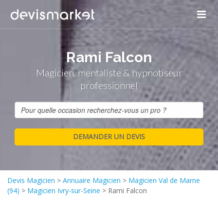
Panneau de gestion des cookies
Rami Falcon
Magicien, mentaliste & hypnotiseur
professionnel
Devis Magicien
>
Annuaire Magicien
>
Magicien Val de Marne
(94)
>
Magicien Ivry-sur-Seine
>
Rami Falcon