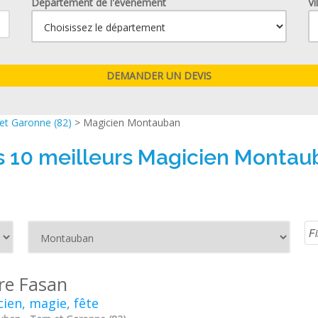
Département de l'événement
Vi
et Garonne (82)
> Magicien Montauban
s 10 meilleurs Magicien Montau
rre Fasan
ien, magie, fête