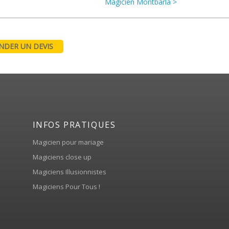
Magicien Montbarla >
DER UN DEVIS
INFOS PRATIQUES
Magicien pour mariage
Magiciens close up
Magiciens Illusionnistes
Magiciens Pour Tous !