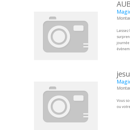
AUB
Magic
Montau
Laissez
surpren
journée 
évènem
jes
Magic
Montau
Vous so
ou votr