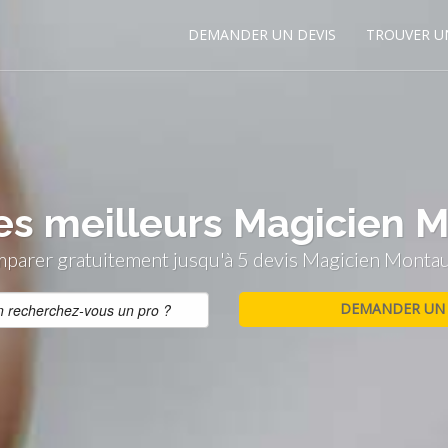
DEMANDER UN DEVIS
TROUVER U
es meilleurs Magicien
parer gratuitement jusqu'à 5 devis Magicien Monta