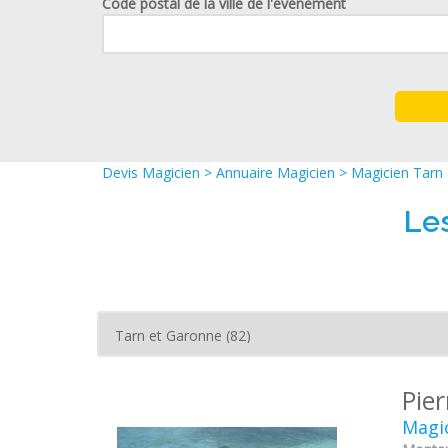
Code postal de la ville de l'événement
Devis Magicien
>
Annuaire Magicien
>
Magicien Tarn 
Le
Pie
Magic