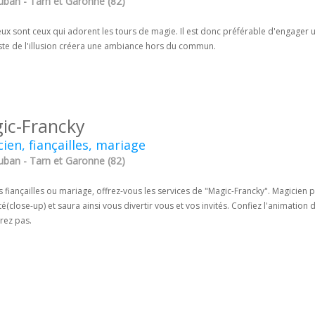
ban - Tarn et Garonne (82)
 sont ceux qui adorent les tours de magie. Il est donc préférable d'engager un
iste de l'illusion créera une ambiance hors du commun.
ic-Francky
ien, fiançailles, mariage
ban - Tarn et Garonne (82)
 fiançailles ou mariage, offrez-vous les services de "Magic-Francky". Magicien p
é(close-up) et saura ainsi vous divertir vous et vos invités. Confiez l'animatio
rez pas.