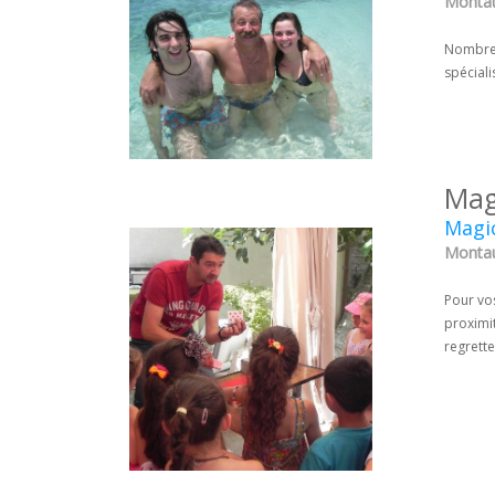
Montau
Nombreux
spécial
Mag
Magic
Montau
Pour vos
proximit
regrette