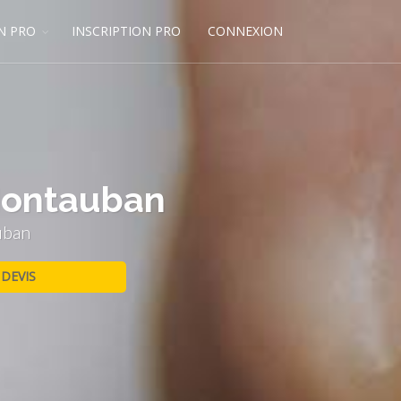
N PRO
INSCRIPTION PRO
CONNEXION
 Montauban
uban