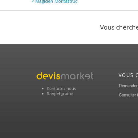
< Magicien Montastruc
Vous cherche
VOUS 
Contactez nous
Rappel gratuit