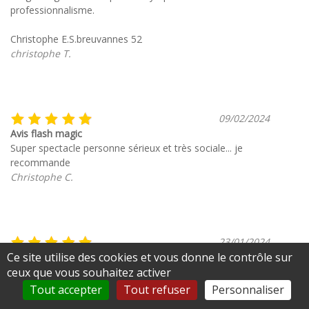
professionnalisme.
Christophe E.S.breuvannes 52
christophe T.
09/02/2024
Avis flash magic
Super spectacle personne sérieux et très sociale... je
recommande
Christophe C.
23/01/2024
Ce site utilise des cookies et vous donne le contrôle sur
POUR UN MARIAGE
ceux que vous souhaitez activer
Très bonne prestation de OLIVIER CAZIN , MAGITIEN
Tout accepter
Tout refuser
Personnaliser
qui a su nous apporter étonnement, gaieté,