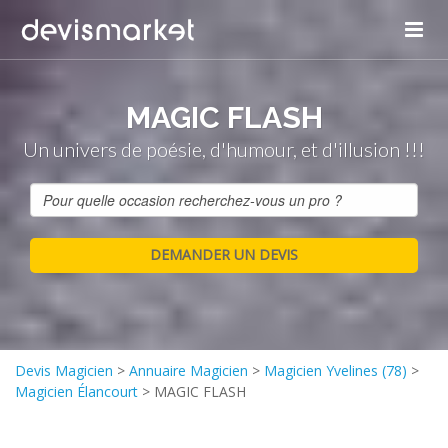
Panneau de gestion des cookies
MAGIC FLASH
Un univers de poésie, d'humour, et d'illusion !!!
Devis Magicien
>
Annuaire Magicien
>
Magicien Yvelines (78)
>
Magicien Élancourt
>
MAGIC FLASH