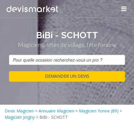
Panneau de gestion des cookies
BiBi - SCHOTT
Magiciens, fêtes de village, fête foraine
Devis Magicien
>
Annuaire Magicien
>
Magicien Yonne (89)
>
Magicien Joigny
>
BiBi - SCHOTT