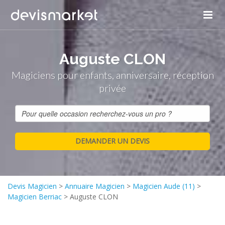
Panneau de gestion des cookies
Auguste CLON
Magiciens pour enfants, anniversaire, réception
privée
Devis Magicien
>
Annuaire Magicien
>
Magicien Aude (11)
>
Magicien Berriac
>
Auguste CLON