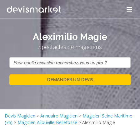
Panneau de gestion des cookies
Aleximilio Magie
Spectacles de magiciens
Devis Magicien
>
Annuaire Magicien
>
Magicien Seine Maritime
(76)
>
Magicien Allouville-Bellefosse
>
Aleximilio Magie